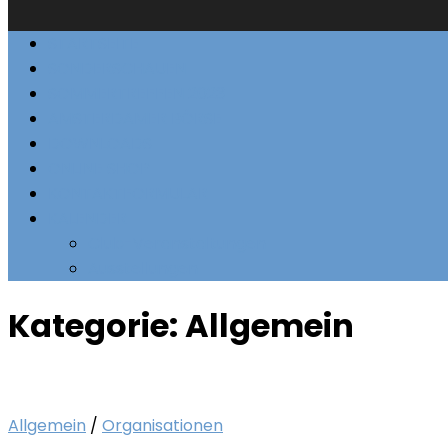
STARTSEITE
SONDERSCHAUEN
SOMMERTREFFEN 2023
AMSTERDAMER BÖRSE
DOWNLOADS
ONLINE SHOP
KONTAKTFORMULAR
KALENDER
Club-Veranstaltungen
Ausstellungen
Kategorie:
Allgemein
Allgemein
/
Organisationen