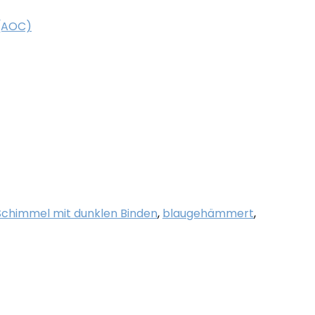
(AOC)
Schimmel mit dunklen Binden
,
blaugehämmert
,