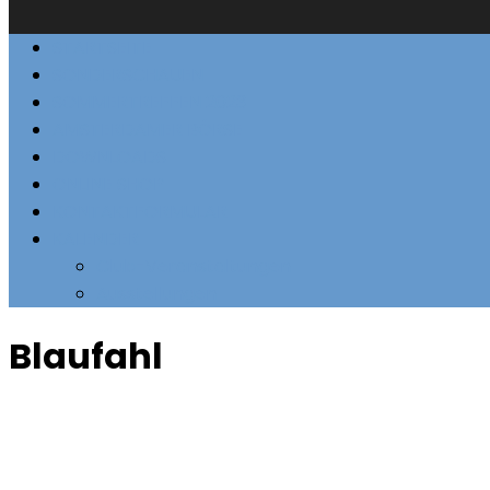
STARTSEITE
SONDERSCHAUEN
SOMMERTREFFEN 2023
AMSTERDAMER BÖRSE
DOWNLOADS
ONLINE SHOP
KONTAKTFORMULAR
KALENDER
Club-Veranstaltungen
Ausstellungen
Blaufahl