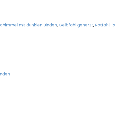
Schimmel mit dunklen Binden
,
Gelbfahl geherzt
,
Rotfahl
,
R
inden