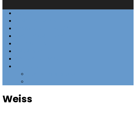
STARTSEITE
SONDERSCHAUEN
SOMMERTREFFEN 2023
AMSTERDAMER BÖRSE
DOWNLOADS
ONLINE SHOP
KONTAKTFORMULAR
KALENDER
Club-Veranstaltungen
Ausstellungen
Weiss