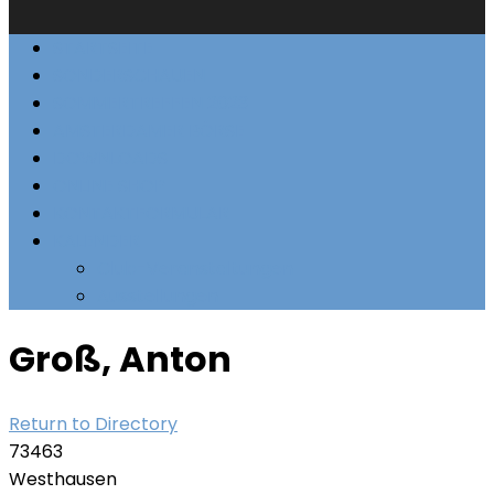
STARTSEITE
SONDERSCHAUEN
SOMMERTREFFEN 2023
AMSTERDAMER BÖRSE
DOWNLOADS
ONLINE SHOP
KONTAKTFORMULAR
KALENDER
Club-Veranstaltungen
Ausstellungen
Groß, Anton
Return to Directory
73463
Westhausen