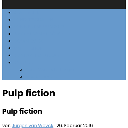
STARTSEITE
SONDERSCHAUEN
SOMMERTREFFEN 2023
AMSTERDAMER BÖRSE
DOWNLOADS
ONLINE SHOP
KONTAKTFORMULAR
KALENDER
Club-Veranstaltungen
Ausstellungen
Pulp fiction
Pulp fiction
von
Jürgen van Weyck
·
26. Februar 2016